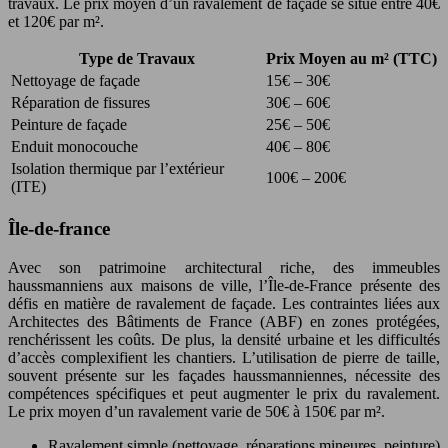
travaux. Le prix moyen d’un ravalement de façade se situe entre 40€
et 120€ par m².
Type de Travaux
Prix Moyen au m² (TTC)
Nettoyage de façade
15€ – 30€
Réparation de fissures
30€ – 60€
Peinture de façade
25€ – 50€
Enduit monocouche
40€ – 80€
Isolation thermique par l’extérieur
100€ – 200€
(ITE)
Île-de-france
Avec son patrimoine architectural riche, des immeubles
haussmanniens aux maisons de ville, l’Île-de-France présente des
défis en matière de ravalement de façade. Les contraintes liées aux
Architectes des Bâtiments de France (ABF) en zones protégées,
renchérissent les coûts. De plus, la densité urbaine et les difficultés
d’accès complexifient les chantiers. L’utilisation de pierre de taille,
souvent présente sur les façades haussmanniennes, nécessite des
compétences spécifiques et peut augmenter le prix du ravalement.
Le prix moyen d’un ravalement varie de 50€ à 150€ par m².
Ravalement simple (nettoyage, réparations mineures, peinture)