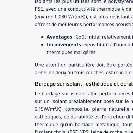
isolants les plus utilisés sont le polystyrèn
PSE, avec une conductivité thermique λ de 
(environ 0,030 W/(m.K)), est plus résistant 
offrent de meilleures performances acoustiq
Avantages :
Coût initial relativement
Inconvénients :
Sensibilité à l’humid
thermiques mal gérés.
Une attention particulière doit être porté
armé, en deux ou trois couches, est cruciale 
Bardage sur isolant : esthétique et dura
Le bardage sur isolant allie performances 
sur un isolant préalablement posé sur le mu
0.15W/m².K), composite, pierre naturelle 
esthétiques, de durabilité et d’entretien d
thermique qu’un bardage métallique, tout
l’isolant choisi (PSE, XPS, laine de roche, ou