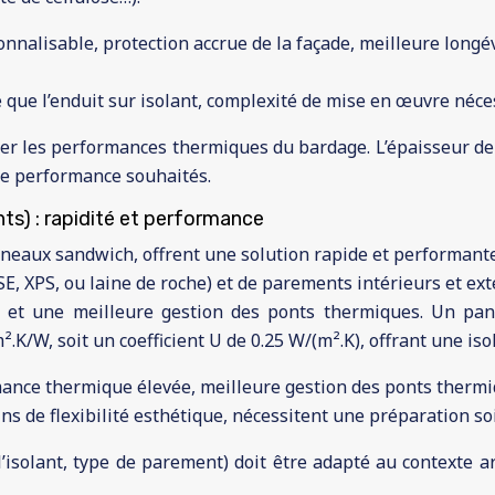
nnalisable, protection accrue de la façade, meilleure longévi
é que l’enduit sur isolant, complexité de mise en œuvre néces
iser les performances thermiques du bardage. L’épaisseur de l
de performance souhaités.
ts) : rapidité et performance
neaux sandwich, offrent une solution rapide et performante
 XPS, ou laine de roche) et de parements intérieurs et exté
 et une meilleure gestion des ponts thermiques. Un pa
.K/W, soit un coefficient U de 0.25 W/(m².K), offrant une iso
ance thermique élevée, meilleure gestion des ponts thermiqu
oins de flexibilité esthétique, nécessitent une préparation s
’isolant, type de parement) doit être adapté au contexte a