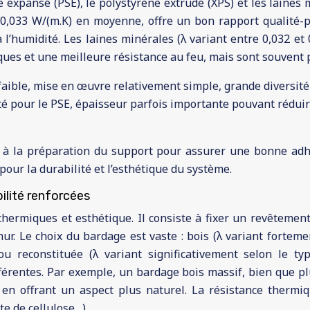
e expansé (PSE), le polystyrène extrudé (XPS) et les laines 
0,033 W/(m.K) en moyenne, offre un bon rapport qualité-p
à l’humidité. Les laines minérales (λ variant entre 0,032 et 
ues et une meilleure résistance au feu, mais sont souvent 
 faible, mise en œuvre relativement simple, grande diversité
ité pour le PSE, épaisseur parfois importante pouvant réduir
e à la préparation du support pour assurer une bonne adhére
pour la durabilité et l’esthétique du système.
bilité renforcées
thermiques et esthétique. Il consiste à fixer un revêtement
r. Le choix du bardage est vaste : bois (λ variant fortement
ou reconstituée (λ variant significativement selon le t
ifférentes. Par exemple, un bardage bois massif, bien que p
 en offrant un aspect plus naturel. La résistance thermi
ate de cellulose…).