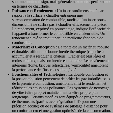
sont une option design, mais généralement moins performante
en termes de chauffage.
Puissance et Rendement :
Un insert surdimensionné par
rapport à la surface à chauffer entraînera une
surconsommation de combustible, tandis qu’un insert sous-
dimensionné ne suffira pas à chauffer efficacement la pièce.
Le rendement, exprimé en pourcentage, indique l’efficacité de
l’appareil à transformer le combustible en chaleur utile. Un
rendement élevé se traduit par une meilleure économie de
combustible.
Matériaux et Conception :
La fonte est un matériau robuste
et durable, offrant une bonne inertie thermique (capacité à
accumuler et à restituer la chaleur). L’acier est plus léger et
moins coûteux, mais son inertie est moindre. Les revêtements
intérieurs (fonte, briques réfractaires, vermiculite) améliorent
la performance de l’insert et sa longévité.
Fonctionnalités et Technologies :
La double combustion et
la post-combustion permettent de brûler les gaz imbrûlés issus
de la première combustion, améliorant ainsi le rendement et
réduisant les émissions polluantes. Les systèmes de nettoyage
de vitre (vitre propre) maintiennent la vitre propre plus
longtemps. Certains modèles sont équipés de programmateurs,
de thermostats (parfois avec régulation PID pour une
précision accrue) ou de systèmes de pilotage à distance pour
un confort accru et une gestion optimisée de la consommation.