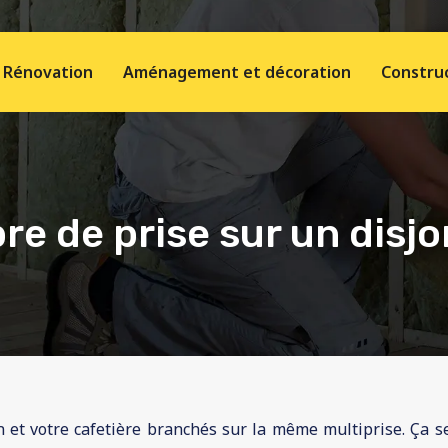
Rénovation
Aménagement et décoration
Construc
re de prise sur un disjo
ain et votre cafetière branchés sur la même multiprise. Ça 