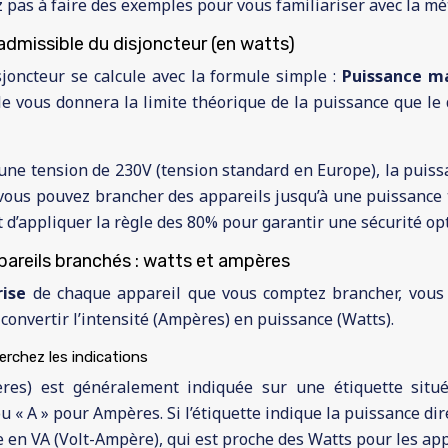
z pas à faire des exemples pour vous familiariser avec la mé
admissible du disjoncteur (en watts)
joncteur se calcule avec la formule simple :
Puissance ma
le vous donnera la limite théorique de la puissance que le
 une tension de 230V (tension standard en Europe), la puis
vous pouvez brancher des appareils jusqu’à une puissance t
et d’appliquer la règle des 80% pour garantir une sécurité op
pareils branchés : watts et ampères
rise
de chaque appareil que vous comptez brancher, vous 
e convertir l’intensité (Ampères) en puissance (Watts).
cherchez les indications
ères) est généralement indiquée sur une étiquette située
 « A » pour Ampères. Si l’étiquette indique la puissance dir
e en VA (Volt-Ampère), qui est proche des Watts pour les app