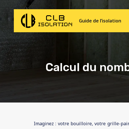
Guide de l’isolation
Calcul du nomb
Imaginez : votre bouilloire, votre grille-p