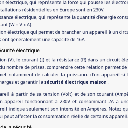
n électrique, qui représente la force qui pousse les électrons
stallations résidentielles en Europe sont en 230V.
ssance électrique, qui représente la quantité d’énergie co
ant (W = V x A).
on électrique qui permet de brancher un appareil à un circui
ds ont généralement une capacité de 16A.
écurité électrique
on (V), le courant (I) et la résistance (R) dans un circuit él
ul du nombre de prises, comprendre cette relation permet 
rmet notamment de calculer la puissance d’un appareil si 
harges et garantir la
sécurité électrique maison
.
reil à partir de sa tension (Volt) et de son courant (Ampè
 un appareil fonctionnant à 230V et consommant 2A a une
areil indique seulement son intensité en Ampères. Notez que
i peut affecter la consommation réelle de certains appareil
é de la sécurité