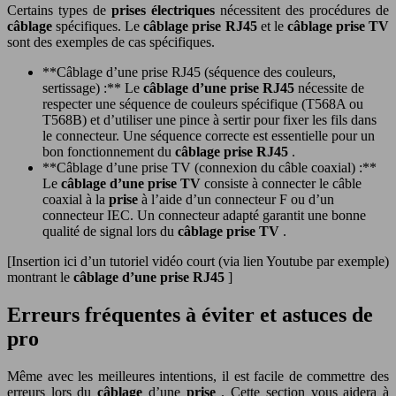
Certains types de
prises électriques
nécessitent des procédures de
câblage
spécifiques. Le
câblage prise RJ45
et le
câblage prise TV
sont des exemples de cas spécifiques.
**Câblage d’une prise RJ45 (séquence des couleurs,
sertissage) :** Le
câblage d’une prise RJ45
nécessite de
respecter une séquence de couleurs spécifique (T568A ou
T568B) et d’utiliser une pince à sertir pour fixer les fils dans
le connecteur. Une séquence correcte est essentielle pour un
bon fonctionnement du
câblage prise RJ45
.
**Câblage d’une prise TV (connexion du câble coaxial) :**
Le
câblage d’une prise TV
consiste à connecter le câble
coaxial à la
prise
à l’aide d’un connecteur F ou d’un
connecteur IEC. Un connecteur adapté garantit une bonne
qualité de signal lors du
câblage prise TV
.
[Insertion ici d’un tutoriel vidéo court (via lien Youtube par exemple)
montrant le
câblage d’une prise RJ45
]
Erreurs fréquentes à éviter et astuces de
pro
Même avec les meilleures intentions, il est facile de commettre des
erreurs lors du
câblage
d’une
prise
. Cette section vous aidera à