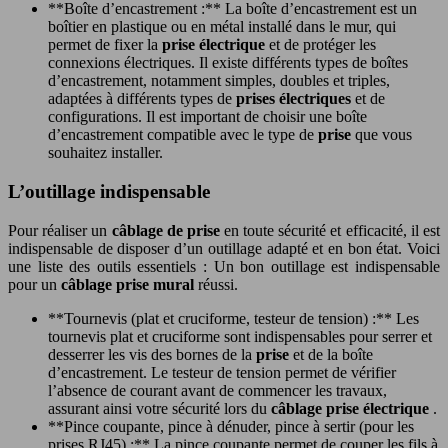
**Boîte d’encastrement :** La boîte d’encastrement est un
boîtier en plastique ou en métal installé dans le mur, qui
permet de fixer la
prise électrique
et de protéger les
connexions électriques. Il existe différents types de boîtes
d’encastrement, notamment simples, doubles et triples,
adaptées à différents types de
prises électriques
et de
configurations. Il est important de choisir une boîte
d’encastrement compatible avec le type de
prise
que vous
souhaitez installer.
L’outillage indispensable
Pour réaliser un
câblage de prise
en toute sécurité et efficacité, il est
indispensable de disposer d’un outillage adapté et en bon état. Voici
une liste des outils essentiels : Un bon outillage est indispensable
pour un
câblage prise mural
réussi.
**Tournevis (plat et cruciforme, testeur de tension) :** Les
tournevis plat et cruciforme sont indispensables pour serrer et
desserrer les vis des bornes de la
prise
et de la boîte
d’encastrement. Le testeur de tension permet de vérifier
l’absence de courant avant de commencer les travaux,
assurant ainsi votre sécurité lors du
câblage prise électrique
.
**Pince coupante, pince à dénuder, pince à sertir (pour les
prises RJ45) :** La pince coupante permet de couper les fils à