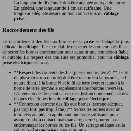
La longueur de fil dénudé doit être adaptée au type de borne.
En général, une longueur de 1 cm est suffisante. Une
longueur adéquate assure un bon contact lors du
câblage
prise
.
Raccordement des fils
Le raccordement des fils aux bornes de la
prise
est l’étape la plus
délicate du
câblage
. Il est crucial de respecter les couleurs des fils et
de serrer les bornes correctement pour garantir une connexion fiable
et durable. Le respect des couleurs est primordial pour un
câblage
prise électrique
sécurisé.
**Respect des couleurs des fils (phase, neutre, terre) :** Le fil
de phase (marron ou noir) doit être raccordé à la borne L, le fil
neutre (bleu) à la borne N et le fil de terre (vert et jaune) à la
borne de terre (symbole représentant une fourche inversée).
L’inversion des fils peut causer des dysfonctionnements et des
risques électriques lors du
câblage prise électrique
.
**Connexion correcte des fils aux bornes (serrage adéquat,
pas trop fort, pas trop lâche) :** Serrez les bornes avec un
tournevis adapté, en appliquant une force suffisante pour
assurer un bon contact, mais sans trop serrer pour ne pas
endommager les bornes ou les fils. Un serrage adéquat est la
clé d’un
câblage prise
fiable et durable.