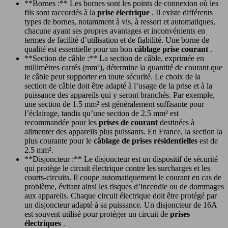
**Bornes :** Les bornes sont les points de connexion où les
fils sont raccordés à la
prise électrique
. Il existe différents
types de bornes, notamment à vis, à ressort et automatiques,
chacune ayant ses propres avantages et inconvénients en
termes de facilité d’utilisation et de fiabilité. Une borne de
qualité est essentielle pour un bon
câblage prise courant
.
**Section de câble :** La section de câble, exprimée en
millimètres carrés (mm²), détermine la quantité de courant que
le câble peut supporter en toute sécurité. Le choix de la
section de câble doit être adapté à l’usage de la prise et à la
puissance des appareils qui y seront branchés. Par exemple,
une section de 1.5 mm² est généralement suffisante pour
l’éclairage, tandis qu’une section de 2.5 mm² est
recommandée pour les
prises de courant
destinées à
alimenter des appareils plus puissants. En France, la section la
plus courante pour le
câblage de prises résidentielles
est de
2.5 mm².
**Disjoncteur :** Le disjoncteur est un dispositif de sécurité
qui protège le circuit électrique contre les surcharges et les
courts-circuits. Il coupe automatiquement le courant en cas de
problème, évitant ainsi les risques d’incendie ou de dommages
aux appareils. Chaque circuit électrique doit être protégé par
un disjoncteur adapté à sa puissance. Un disjoncteur de 16A
est souvent utilisé pour protéger un circuit de
prises
électriques
.