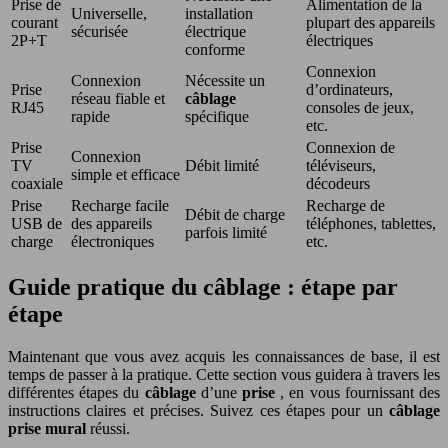
Prise de
Alimentation de la
Universelle,
installation
courant
plupart des appareils
sécurisée
électrique
2P+T
électriques
conforme
Connexion
Connexion
Nécessite un
Prise
d’ordinateurs,
réseau fiable et
câblage
RJ45
consoles de jeux,
rapide
spécifique
etc.
Prise
Connexion de
Connexion
TV
Débit limité
téléviseurs,
simple et efficace
coaxiale
décodeurs
Prise
Recharge facile
Recharge de
Débit de charge
USB de
des appareils
téléphones, tablettes,
parfois limité
charge
électroniques
etc.
Guide pratique du câblage : étape par
étape
Maintenant que vous avez acquis les connaissances de base, il est
temps de passer à la pratique. Cette section vous guidera à travers les
différentes étapes du
câblage
d’une
prise
, en vous fournissant des
instructions claires et précises. Suivez ces étapes pour un
câblage
prise mural
réussi.