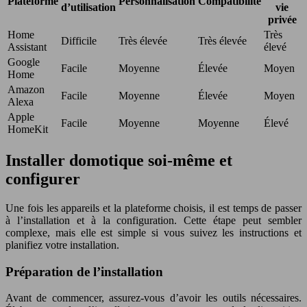
Plateforme
Personnalisation
Compatibilité
d’utilisation
vie
privée
Home
Très
Difficile
Très élevée
Très élevée
Assistant
élevé
Google
Facile
Moyenne
Élevée
Moyen
Home
Amazon
Facile
Moyenne
Élevée
Moyen
Alexa
Apple
Facile
Moyenne
Moyenne
Élevé
HomeKit
Installer domotique soi-même et
configurer
Une fois les appareils et la plateforme choisis, il est temps de passer
à l’installation et à la configuration. Cette étape peut sembler
complexe, mais elle est simple si vous suivez les instructions et
planifiez votre installation.
Préparation de l’installation
Avant de commencer, assurez-vous d’avoir les outils nécessaires.